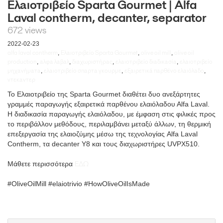
Ελαιοτριβείο Sparta Gourmet | Alfa
Laval contherm, decanter, separator
672 views
2022-02-23
alfa laval contherm
Eλαιοτριβείο Sparta Gourmet
olive oil mill
olive oil
,
,
,
production
αλφα λαβαλ
διαχωριστήρας
ελαιοτριβείο διαδικασία
ελαιοτριβείο
,
,
,
,
μηχανήματα
ελαιοτριβείο σπαρτα γκουρμε
εξαιρετικά παρθένο ελαιόλαδο
,
,
,
ντεκαντερ
To Ελαιοτριβείο της Sparta Gourmet διαθέτει δυο ανεξάρτητες
γραμμές παραγωγής εξαιρετικά παρθένου ελαιόλαδου Αlfa Laval.
Η διαδικασία παραγωγής ελαιόλαδου, με έμφαση στις φιλικές προς
το περιβάλλον μεθόδους, περιλαμβάνει μεταξύ άλλων, τη θερμική
επεξεργασία της ελαιοζύμης μέσω της τεχνολογίας Alfa Laval
Contherm, τα decanter Υ8 και τους διαχωριστήρες UVPX510.
ΕΔΩ
Μάθετε περισσότερα
#OliveOilMill #elaiotrivio #HowOliveOilIsMade