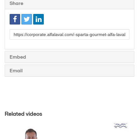
Share
Link
to
share
Embed
Email
Related videos