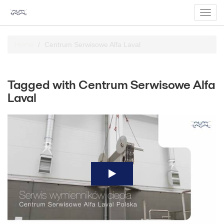
Toggl
navig
Home
Centrum Serwisowe Alfa Laval
Tagged with Centrum Serwisowe Alfa
Laval