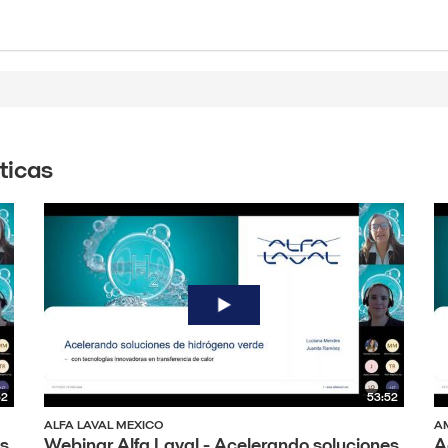
ticas
52
53:52
ALFA LAVAL MEXICO
A
es
Webinar Alfa Laval - Acelerando soluciones
A