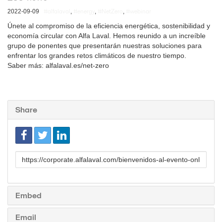
#alfalaval
#energy
#NetZero
#webinar
2022-09-09
,
,
,
Únete al compromiso de la eficiencia energética, sostenibilidad y
economía circular con Alfa Laval. Hemos reunido a un increíble
grupo de ponentes que presentarán nuestras soluciones para
enfrentar los grandes retos climáticos de nuestro tiempo.
Saber más: alfalaval.es/net-zero
Share
Link
to
share
Embed
Email