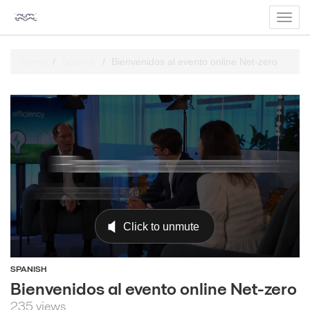
Toggl
navig
Home
Spanish
Bienvenidos al evento online Net-zero
SPANISH
Bienvenidos al evento online Net-zero
235 views