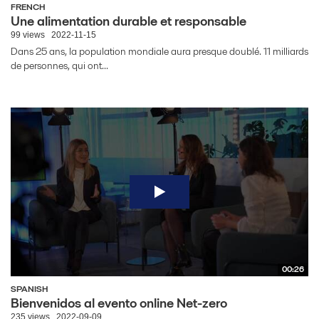
FRENCH
Une alimentation durable et responsable
99 views
2022-11-15
Dans 25 ans, la population mondiale aura presque doublé. 11 milliards
de personnes, qui ont...
00:26
SPANISH
Bienvenidos al evento online Net-zero
235 views
2022-09-09